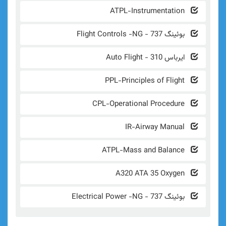
ATPL-Instrumenta
ئینگ 737 - Flight Controls -NG
یرباس 310 - Auto Flight
PPL-Principles of Fl
CPL-Operational Proc
IR-Airway Man
ATPL-Mass and Bal
A320 ATA 35 Oxy
ئینگ 737 - Electrical Power -NG