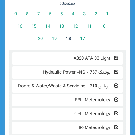
صفحه:
9
8
7
6
5
4
3
2
1
16
15
14
13
12
11
10
20
19
18
17
A320 ATA 33 Li
ئینگ 737 - Hydraulic Power -NG
رباس 310 - Doors & Water/Waste & Servicing
PPL-Meteorol
CPL-Meteorol
IR-Meteorol