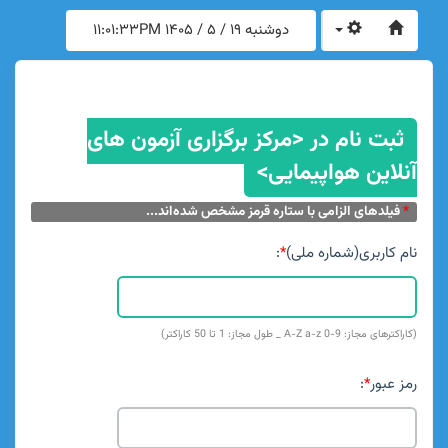
دوشنبه 19 / 5 / 1405
11:01:33PM
ثبت نام در <مرکز برگزاری آزمون های
آنلاین هواپیمایی>
*
فیلدهای الزامی با ستاره قرمز مشخص شده‌اند...
نام کاربری(شماره ملی)
*
:
(کاراکترهای مجاز: A-Z a-z 0-9 _ طول مجاز: 1 تا 50 کاراکتر)
رمز عبور
*
: