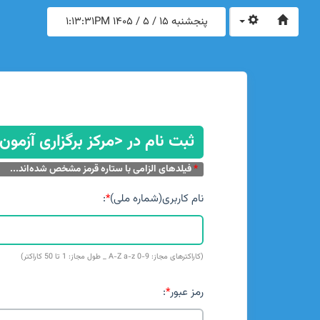
پنجشنبه 15 / 5 / 1405
1:13:31PM
ثبت نام در <مرکز برگزاری آزمون
*
فیلدهای الزامی با ستاره قرمز مشخص شده‌اند...
نام کاربری(شماره ملی)
*
:
(کاراکترهای مجاز: A-Z a-z 0-9 _ طول مجاز: 1 تا 50 کاراکتر)
رمز عبور
*
: