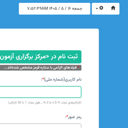
جمعه 16 / 5 / 1405
7:52:49AM
ثبت نام در <مرکز برگزاری آزمون
*
فیلدهای الزامی با ستاره قرمز مشخص شده‌اند...
نام کاربری(شماره ملی)
*
:
(کاراکترهای مجاز: A-Z a-z 0-9 _ طول مجاز: 1 تا 50 کاراکتر)
رمز عبور
*
: