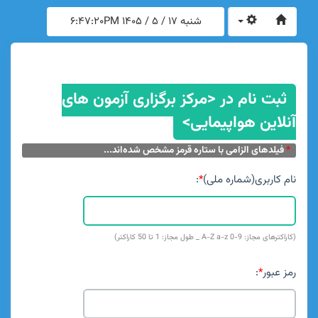
شنبه 17 / 5 / 1405
6:47:20PM
ثبت نام در <مرکز برگزاری آزمون های
آنلاین هواپیمایی>
*
فیلدهای الزامی با ستاره قرمز مشخص شده‌اند...
نام کاربری(شماره ملی)
*
:
(کاراکترهای مجاز: A-Z a-z 0-9 _ طول مجاز: 1 تا 50 کاراکتر)
رمز عبور
*
: