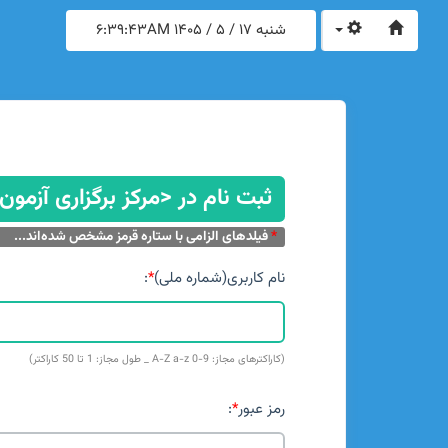
شنبه 17 / 5 / 1405
6:39:43AM
ثبت نام در <مرکز برگزاری آزمون
*
فیلدهای الزامی با ستاره قرمز مشخص شده‌اند...
نام کاربری(شماره ملی)
*
:
(کاراکترهای مجاز: A-Z a-z 0-9 _ طول مجاز: 1 تا 50 کاراکتر)
رمز عبور
*
: